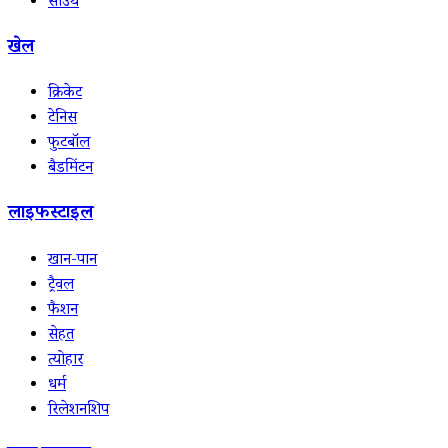
साउथ
खेल
क्रिकेट
टेनिस
फुटबॉल
बैडमिंटन
लाइफस्टाइल
खान-पान
ट्रैवल
फैशन
सेहत
त्योहार
धर्म
रिलेशनशिप