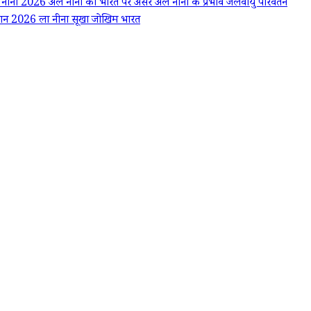
 नीनो 2026
अल नीनो का भारत पर असर
अल नीनो के प्रभाव
जलवायु परिवर्तन
नुमान 2026
ला नीना
सूखा जोखिम भारत