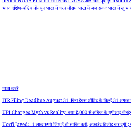
deficit
NOAA El Nino Forecast
NOAA अल नीनो पूर्वानुमान
south
भारत
दक्षिण-पश्चिम मॉनसून
भारत में चरम मौसम
भारत में जल संकट
भारत में लू
भा
ताजा खबरें
ITR Filing Deadline August 31: बिना टैक्स ऑडिट के किन्हें 31 अगस्त
UPI Charges Myth vs Reality: क्या ₹2,000 से अधिक के यूपीआई लेनदेन प
Uorfi Javed: '1 लाख रुपये लिए हैं तो साबित करो, अकाउंट डिलीट कर दूंगी'; CJP