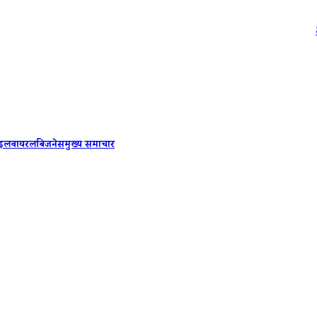
8th Pay Co
ाइल
वायरल
बिजनेस
मुख्य समाचार