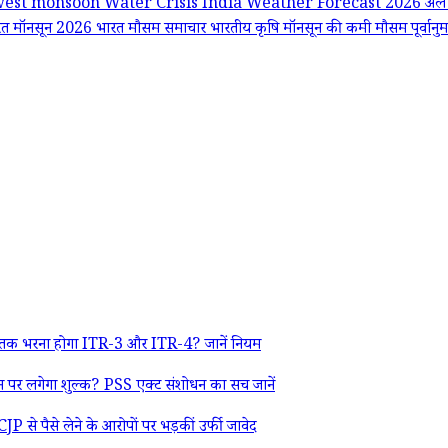
west monsoon
Water Crisis India
Weather Forecast 2026
अल
रत मॉनसून 2026
भारत मौसम समाचार
भारतीय कृषि
मॉनसून की कमी
मौसम पूर्वा
 तक भरना होगा ITR-3 और ITR-4? जानें नियम
र लगेगा शुल्क? PSS एक्ट संशोधन का सच जानें
 से पैसे लेने के आरोपों पर भड़कीं उर्फी जावेद