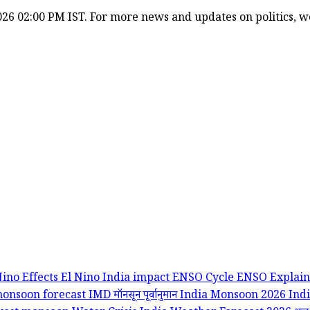
26 02:00 PM IST. For more news and updates on politics, wor
Nino Effects
El Nino India impact
ENSO Cycle
ENSO Explai
onsoon forecast
IMD मॉनसून पूर्वानुमान
India Monsoon 2026
Ind