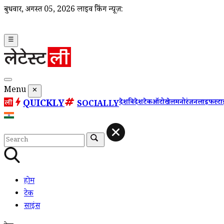
बुधवार, अगस्त 05, 2026
लाइव ब्रेकिंग न्यूज़:
☰
Menu
✕
QUICKLY
देश
विदेश
टेक
ऑटो
खेल
मनोरंजन
लाइफस्ट
SOCIALLY
होम
टेक
साइंस