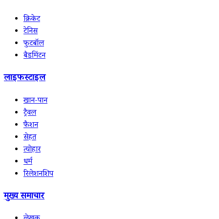
क्रिकेट
टेनिस
फुटबॉल
बैडमिंटन
लाइफस्टाइल
खान-पान
ट्रैवल
फैशन
सेहत
त्योहार
धर्म
रिलेशनशिप
मुख्य समाचार