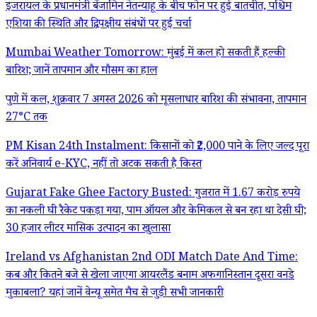
इजरायल के प्रधानमंत्री बेंजामिन नेतन्याहू के बीच फोन पर हुई बातचीत, पश्चिम
एशिया की स्थिति और द्विपक्षीय संबंधों पर हुई चर्चा
Mumbai Weather Tomorrow: मुंबई में कल हो सकती हैं हल्की
बारिश; जानें तापमान और मौसम का हाल
पुणे में कल, शुक्रवार 7 अगस्त 2026 को मूसलाधार बारिश की संभावना, तापमान
27°C तक
PM Kisan 24th Instalment: किसानों को ₹2,000 पाने के लिए जल्द पूरा
करें अनिवार्य e-KYC, नहीं तो अटक सकती है किस्त
Gujarat Fake Ghee Factory Busted: गुजरात में 1.67 करोड़ रुपये
का नकली घी रैकेट पकड़ा गया, पाम ऑयल और केमिकल से बन रहा था देसी घी;
30 हजार लीटर मासिक उत्पादन का खुलासा
Ireland vs Afghanistan 2nd ODI Match Date And Time:
कब और कितने बजे से खेला जाएगा आयरलैंड बनाम अफगानिस्तान दूसरा वनडे
मुकाबला? यहां जानें वेन्यू समेत मैच से जुड़ी सभी जानकारी