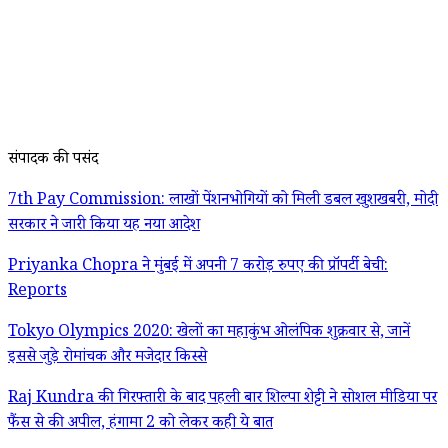
संपादक की पसंद
7th Pay Commission: लाखों पेंशनभोगियों को मिली डबल खुशखबरी, मोदी
सरकार ने जारी किया यह नया आदेश
Priyanka Chopra ने मुंबई में अपनी 7 करोड़ रुपए की प्रॉपर्टी बेची:
Reports
Tokyo Olympics 2020: खेलों का महाकुंभ ओलंपिक शुक्रवार से, जानें
इससे जुड़े रोमांचक और मजेदार किस्से
Raj Kundra की गिरफ्तारी के बाद पहली बार शिल्पा शेट्टी ने सोशल मीडिया पर
फैंस से की अपील, हंगामा 2 को लेकर कही ये बात