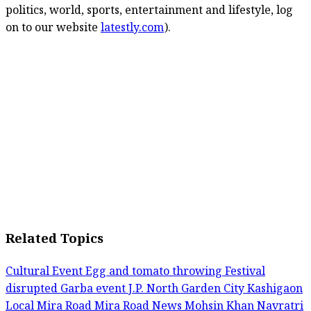
politics, world, sports, entertainment and lifestyle, log
on to our website
latestly.com
).
Related Topics
Cultural Event
Egg and tomato throwing
Festival
disrupted
Garba event
J.P. North Garden City
Kashigaon
Local
Mira Road
Mira Road News
Mohsin Khan
Navratri