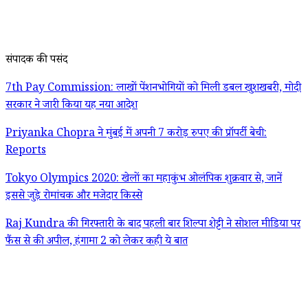
संपादक की पसंद
7th Pay Commission: लाखों पेंशनभोगियों को मिली डबल खुशखबरी, मोदी
सरकार ने जारी किया यह नया आदेश
Priyanka Chopra ने मुंबई में अपनी 7 करोड़ रुपए की प्रॉपर्टी बेची:
Reports
Tokyo Olympics 2020: खेलों का महाकुंभ ओलंपिक शुक्रवार से, जानें
इससे जुड़े रोमांचक और मजेदार किस्से
Raj Kundra की गिरफ्तारी के बाद पहली बार शिल्पा शेट्टी ने सोशल मीडिया पर
फैंस से की अपील, हंगामा 2 को लेकर कही ये बात