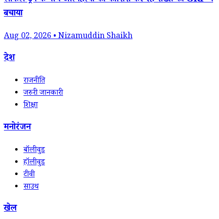
लोकल ट्रेन के नीचे आत्महत्या की कोशिश कर रहे शख्स को GRP ने
बचाया
Aug 02, 2026 • Nizamuddin Shaikh
देश
राजनीति
जरुरी जानकारी
शिक्षा
मनोरंजन
बॉलीवुड
हॉलीवुड
टीवी
साउथ
खेल