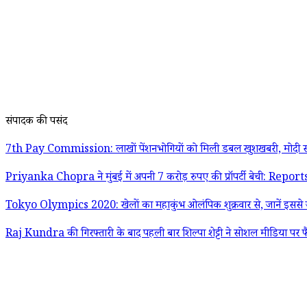
संपादक की पसंद
7th Pay Commission: लाखों पेंशनभोगियों को मिली डबल खुशखबरी, मोदी स
Priyanka Chopra ने मुंबई में अपनी 7 करोड़ रुपए की प्रॉपर्टी बेची: Report
Tokyo Olympics 2020: खेलों का महाकुंभ ओलंपिक शुक्रवार से, जानें इससे जु
Raj Kundra की गिरफ्तारी के बाद पहली बार शिल्पा शेट्टी ने सोशल मीडिया पर फ