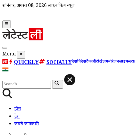
शनिवार, अगस्त 08, 2026
लाइव ब्रेकिंग न्यूज़:
☰
Menu
✕
QUICKLY
देश
विदेश
टेक
ऑटो
खेल
मनोरंजन
लाइफस्ट
SOCIALLY
होम
देश
जरुरी जानकारी