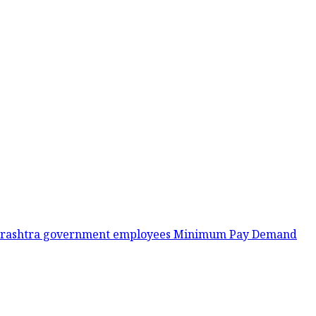
rashtra government employees
Minimum Pay Demand