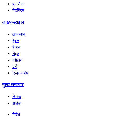
फुटबॉल
बैडमिंटन
लाइफस्टाइल
खान-पान
ट्रैवल
फैशन
सेहत
त्योहार
धर्म
रिलेशनशिप
मुख्य समाचार
लेखक
साइंस
विदेश