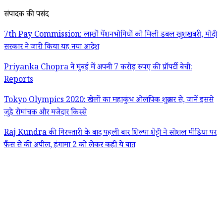
संपादक की पसंद
7th Pay Commission: लाखों पेंशनभोगियों को मिली डबल खुशखबरी, मोदी
सरकार ने जारी किया यह नया आदेश
Priyanka Chopra ने मुंबई में अपनी 7 करोड़ रुपए की प्रॉपर्टी बेची:
Reports
Tokyo Olympics 2020: खेलों का महाकुंभ ओलंपिक शुक्रवार से, जानें इससे
जुड़े रोमांचक और मजेदार किस्से
Raj Kundra की गिरफ्तारी के बाद पहली बार शिल्पा शेट्टी ने सोशल मीडिया पर
फैंस से की अपील, हंगामा 2 को लेकर कही ये बात