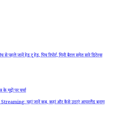
े जानें हेड टू हेड, पिच रिपोर्ट, मिनी बैटल समेत सारे डिटेल्स
ुद्दों पर चर्चा
g: यहां जानें कब, कहां और कैसे उठाएं आयरलैंड बनाम