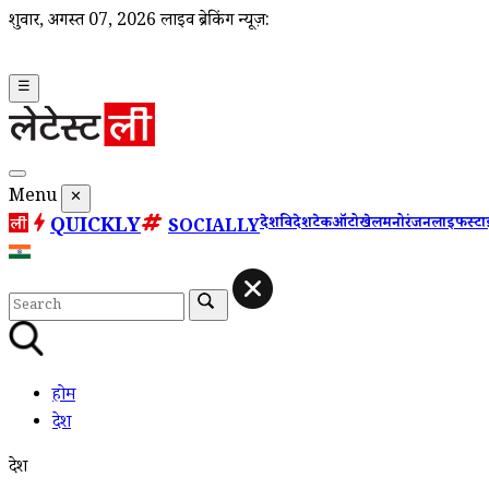
शुक्रवार, अगस्त 07, 2026
लाइव ब्रेकिंग न्यूज़:
☰
Menu
✕
QUICKLY
देश
विदेश
टेक
ऑटो
खेल
मनोरंजन
लाइफस्ट
SOCIALLY
होम
देश
देश