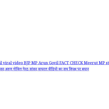
l viral video
BJP MP Arun Govil
FACT CHECK
Meerut MP s
ांसद अरुण गोविल
मेरठ सांसद
वायरल वीडियो का सच
विपक्ष पर बयान