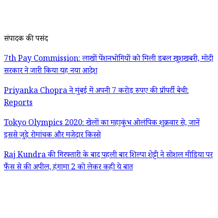
संपादक की पसंद
7th Pay Commission: लाखों पेंशनभोगियों को मिली डबल खुशखबरी, मोदी
सरकार ने जारी किया यह नया आदेश
Priyanka Chopra ने मुंबई में अपनी 7 करोड़ रुपए की प्रॉपर्टी बेची:
Reports
Tokyo Olympics 2020: खेलों का महाकुंभ ओलंपिक शुक्रवार से, जानें
इससे जुड़े रोमांचक और मजेदार किस्से
Raj Kundra की गिरफ्तारी के बाद पहली बार शिल्पा शेट्टी ने सोशल मीडिया पर
फैंस से की अपील, हंगामा 2 को लेकर कही ये बात