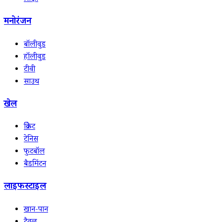
मनोरंजन
बॉलीवुड
हॉलीवुड
टीवी
साउथ
खेल
क्रिकेट
टेनिस
फुटबॉल
बैडमिंटन
लाइफस्टाइल
खान-पान