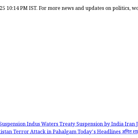
25 10:14 PM IST. For more news and updates on politics, wor
 Suspension
Indus Waters Treaty Suspension by India
Iran
istan
Terror Attack in Pahalgam
Today's Headlines
अमित श