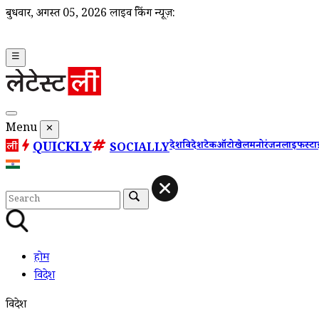
बुधवार, अगस्त 05, 2026
लाइव ब्रेकिंग न्यूज़:
☰
Menu
✕
QUICKLY
देश
विदेश
टेक
ऑटो
खेल
मनोरंजन
लाइफस्ट
SOCIALLY
होम
विदेश
विदेश