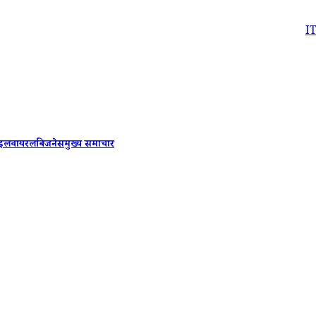
ITR Filing L
ाइल
वायरल
बिजनेस
मुख्य समाचार