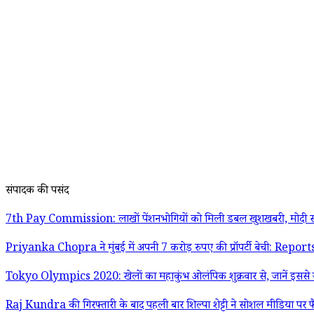
संपादक की पसंद
7th Pay Commission: लाखों पेंशनभोगियों को मिली डबल खुशखबरी, मोदी स
Priyanka Chopra ने मुंबई में अपनी 7 करोड़ रुपए की प्रॉपर्टी बेची: Report
Tokyo Olympics 2020: खेलों का महाकुंभ ओलंपिक शुक्रवार से, जानें इससे जु
Raj Kundra की गिरफ्तारी के बाद पहली बार शिल्पा शेट्टी ने सोशल मीडिया पर फ