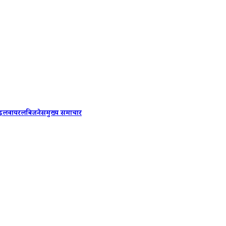
PM Modi 
ाइल
वायरल
बिजनेस
मुख्य समाचार