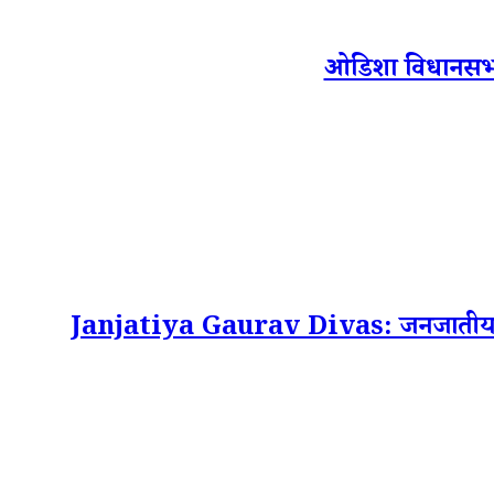
ओडिशा विधानसभा मे
Janjatiya Gaurav Divas: जनजातीय गौरव दि