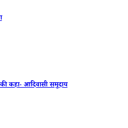
ा
कत की कहा- आदिवासी समुदाय