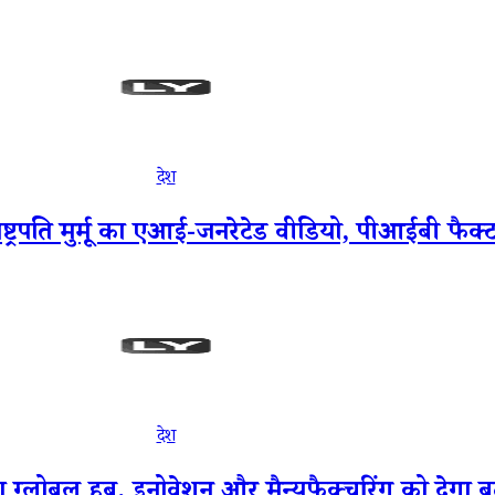
देश
ाष्ट्रपति मुर्मू का एआई-जनरेटेड वीडियो, पीआईबी फैक
देश
ल हब, इनोवेशन और मैन्युफैक्चरिंग को देगा बढ़ावा: राष