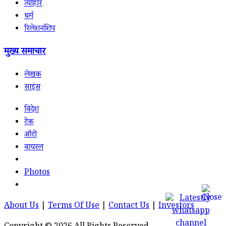
त्योहार
धर्म
रिलेशनशिप
मुख्य समाचार
लेखक
साइंस
विदेश
टेक
ऑटो
वायरल
Photos
About Us
|
Terms Of Use
|
Contact Us
|
Investors