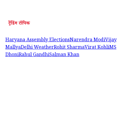
ट्रेंडिंग टॉपिक
Haryana Assembly Elections
Narendra Modi
Vijay
Mallya
Delhi Weather
Rohit Sharma
Virat Kohli
MS
Dhoni
Rahul Gandhi
Salman Khan