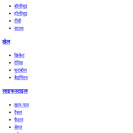
बॉलीवुड
हॉलीवुड
टीवी
साउथ
खेल
क्रिकेट
टेनिस
फुटबॉल
बैडमिंटन
लाइफस्टाइल
खान-पान
ट्रैवल
फैशन
सेहत