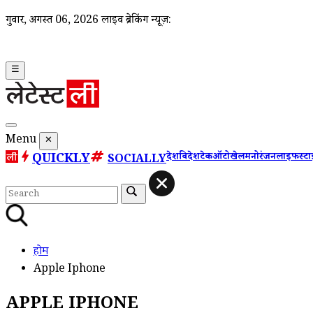
गुरूवार, अगस्त 06, 2026
लाइव ब्रेकिंग न्यूज़:
☰
Menu
✕
QUICKLY
देश
विदेश
टेक
ऑटो
खेल
मनोरंजन
लाइफस्ट
SOCIALLY
होम
Apple Iphone
APPLE IPHONE