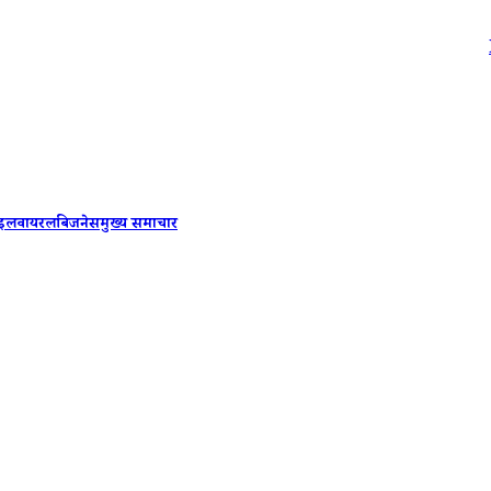
PM Modi-B
ाइल
वायरल
बिजनेस
मुख्य समाचार