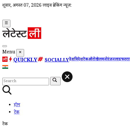
शुक्रवार, अगस्त 07, 2026
लाइव ब्रेकिंग न्यूज़:
☰
Menu
✕
QUICKLY
देश
विदेश
टेक
ऑटो
खेल
मनोरंजन
लाइफस्ट
SOCIALLY
होम
टेक
टेक