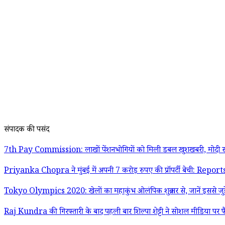
संपादक की पसंद
7th Pay Commission: लाखों पेंशनभोगियों को मिली डबल खुशखबरी, मोदी स
Priyanka Chopra ने मुंबई में अपनी 7 करोड़ रुपए की प्रॉपर्टी बेची: Report
Tokyo Olympics 2020: खेलों का महाकुंभ ओलंपिक शुक्रवार से, जानें इससे जुड़
Raj Kundra की गिरफ्तारी के बाद पहली बार शिल्पा शेट्टी ने सोशल मीडिया पर फ