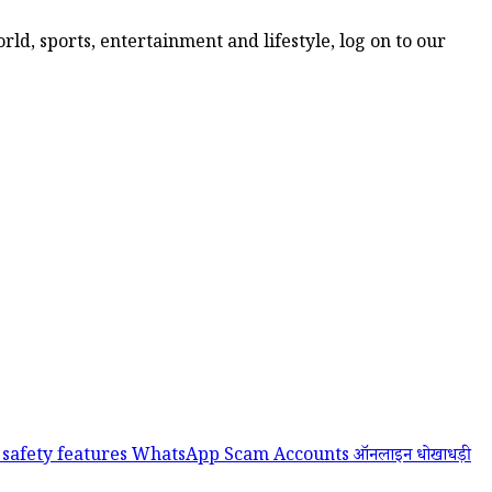
ld, sports, entertainment and lifestyle, log on to our
safety features
WhatsApp Scam Accounts
ऑनलाइन धोखाधड़ी