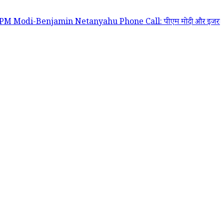
enjamin Netanyahu Phone Call: पीएम मोदी और इजरायल के प्रधानमंत्री बेंजामि