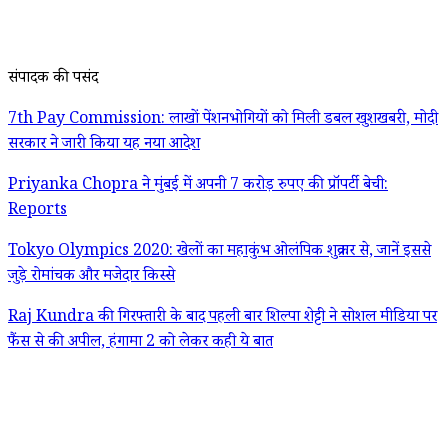
संपादक की पसंद
7th Pay Commission: लाखों पेंशनभोगियों को मिली डबल खुशखबरी, मोदी
सरकार ने जारी किया यह नया आदेश
Priyanka Chopra ने मुंबई में अपनी 7 करोड़ रुपए की प्रॉपर्टी बेची:
Reports
Tokyo Olympics 2020: खेलों का महाकुंभ ओलंपिक शुक्रवार से, जानें इससे
जुड़े रोमांचक और मजेदार किस्से
Raj Kundra की गिरफ्तारी के बाद पहली बार शिल्पा शेट्टी ने सोशल मीडिया पर
फैंस से की अपील, हंगामा 2 को लेकर कही ये बात