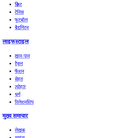
क्रिकेट
टेनिस
फुटबॉल
बैडमिंटन
लाइफस्टाइल
खान-पान
ट्रैवल
फैशन
सेहत
त्योहार
धर्म
रिलेशनशिप
मुख्य समाचार
लेखक