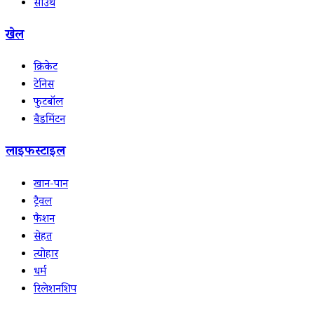
साउथ
खेल
क्रिकेट
टेनिस
फुटबॉल
बैडमिंटन
लाइफस्टाइल
खान-पान
ट्रैवल
फैशन
सेहत
त्योहार
धर्म
रिलेशनशिप