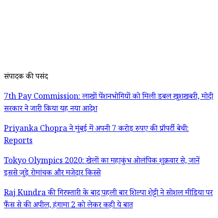
संपादक की पसंद
7th Pay Commission: लाखों पेंशनभोगियों को मिली डबल खुशखबरी, मोदी
सरकार ने जारी किया यह नया आदेश
Priyanka Chopra ने मुंबई में अपनी 7 करोड़ रुपए की प्रॉपर्टी बेची:
Reports
Tokyo Olympics 2020: खेलों का महाकुंभ ओलंपिक शुक्रवार से, जानें
इससे जुड़े रोमांचक और मजेदार किस्से
Raj Kundra की गिरफ्तारी के बाद पहली बार शिल्पा शेट्टी ने सोशल मीडिया पर
फैंस से की अपील, हंगामा 2 को लेकर कही ये बात