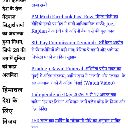
28: हिमाचल
ताजा खबरें
प्रदेश के तेज
गेंदबाज
PM Modi Facebook Post Row: पीएम मोदी का
वीडियो हटाने पर मेटा ने मांगी आधिकारिक माफी; Joel
सिद्धार्थ शर्मा
Kaplan ने आईटी मंत्री अश्विनी वैष्णव से की मुलाकात
का अचानक
हुआ निधन,
8th Pay Commission Demands: 8वें वेतन आयोग
सिर्फ 28 की
से पेंशनभोगियों की बड़ी मांग; बेसिक पे बढ़ाने और भत्तों पर
निर्भरता घटाने का दिया सुझाव
उम्र में दुनिया
को कहा
Pradeep Rawat Funeral: अभिनेता प्रदीप रावत का
अलविदा
मुंबई में अंतिम संस्कार; आमिर खान ने 'गजनी' और 'लगान' के
सह-कलाकार को दी अंतिम विदाई (Watch Video)
हिमाचल
Independence Day 2026: 9 से 17 अगस्त तक
प्रदेश के
चलेगा 'हर घर तिरंगा' अभियान; जानें फ्लैग कोड के नियम और
दिशानिर्देश
लिए
विजय
150 साल बाद डार्विन के मांसाहारी पौधे का अनुमान साबित