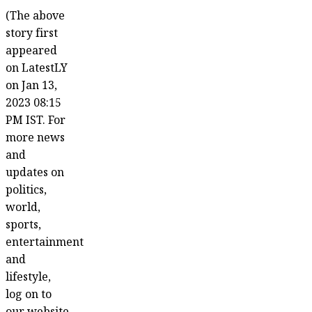
(The above
story first
appeared
on LatestLY
on Jan 13,
2023 08:15
PM IST. For
more news
and
updates on
politics,
world,
sports,
entertainment
and
lifestyle,
log on to