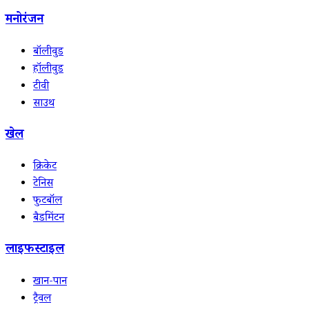
मनोरंजन
बॉलीवुड
हॉलीवुड
टीवी
साउथ
खेल
क्रिकेट
टेनिस
फुटबॉल
बैडमिंटन
लाइफस्टाइल
खान-पान
ट्रैवल