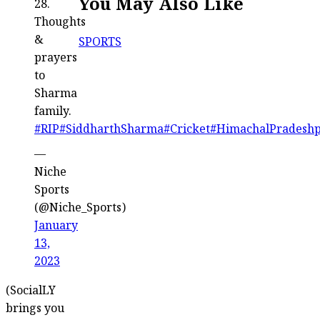
You May Also Like
28.
Thoughts
&
SPORTS
prayers
to
Sharma
family.
#RIP
#SiddharthSharma
#Cricket
#HimachalPradesh
—
Niche
Sports
(@Niche_Sports)
January
13,
2023
(SocialLY
brings you