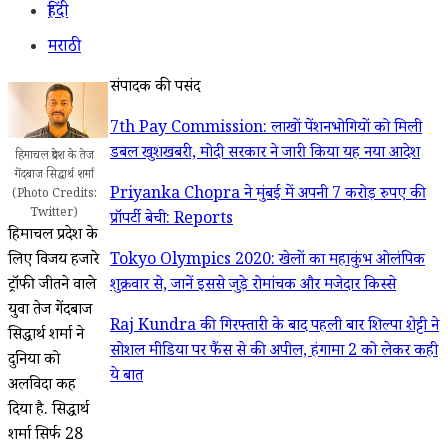
हिंदी
मराठी
संपादक की पसंद
7th Pay Commission: लाखों पेंशनभोगियों को मिली
डबल खुशखबरी, मोदी सरकार ने जारी किया यह नया आदेश
हिमाचल प्रदेश के तेज
गेंदबाज सिद्धार्थ शर्मा
Priyanka Chopra ने मुंबई में अपनी 7 करोड़ रुपए की
(Photo Credits:
Twitter)
प्रॉपर्टी बेची: Reports
हिमाचल प्रदेश के
लिए विजय हजारे
Tokyo Olympics 2020: खेलों का महाकुंभ ओलंपिक
ट्रॉफी जीतने वाले
शुक्रवार से, जानें इससे जुड़े रोमांचक और मजेदार किस्से
युवा तेज गेंदबाज
Raj Kundra की गिरफ्तारी के बाद पहली बार शिल्पा शेट्टी ने
सिद्धार्थ शर्मा ने
सोशल मीडिया पर फैंस से की अपील, हंगामा 2 को लेकर कही
दुनिया को
ये बात
अलविदा कह
दिया है. सिद्धार्थ
शर्मा सिर्फ 28