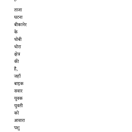
है
ताजा
घटना
बीकानेर
के
धोबी
धोरा
क्षेत्र
की
है,
जहाँ
बाइक
सवार
युवक
युवती
को
आवारा
पशु