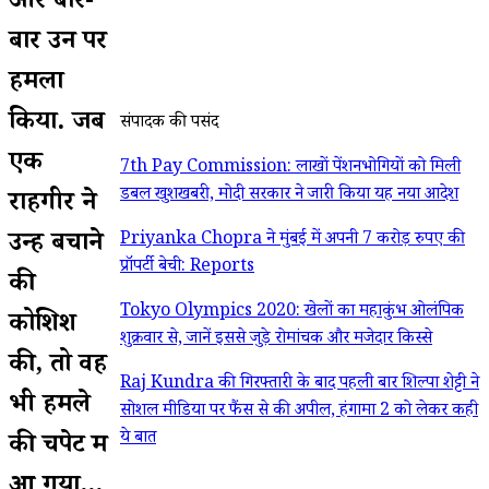
और बार-
बार उन पर
हमला
किया. जब
संपादक की पसंद
एक
7th Pay Commission: लाखों पेंशनभोगियों को मिली
डबल खुशखबरी, मोदी सरकार ने जारी किया यह नया आदेश
राहगीर ने
उन्हें बचाने
Priyanka Chopra ने मुंबई में अपनी 7 करोड़ रुपए की
प्रॉपर्टी बेची: Reports
की
Tokyo Olympics 2020: खेलों का महाकुंभ ओलंपिक
कोशिश
शुक्रवार से, जानें इससे जुड़े रोमांचक और मजेदार किस्से
की, तो वह
Raj Kundra की गिरफ्तारी के बाद पहली बार शिल्पा शेट्टी ने
भी हमले
सोशल मीडिया पर फैंस से की अपील, हंगामा 2 को लेकर कही
ये बात
की चपेट में
आ गया...