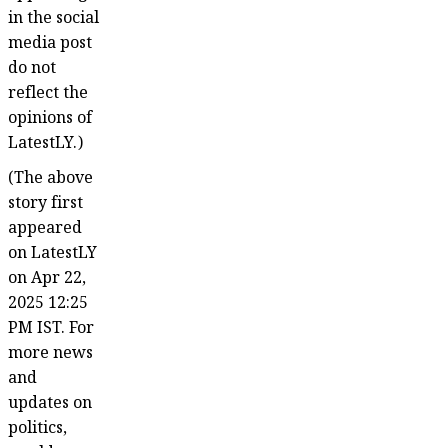
in the social
media post
do not
reflect the
opinions of
LatestLY.)
(The above
story first
appeared
on LatestLY
on Apr 22,
2025 12:25
PM IST. For
more news
and
updates on
politics,