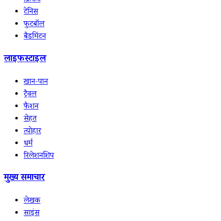
क्रिकेट
टेनिस
फुटबॉल
बैडमिंटन
लाइफस्टाइल
खान-पान
ट्रैवल
फैशन
सेहत
त्योहार
धर्म
रिलेशनशिप
मुख्य समाचार
लेखक
साइंस