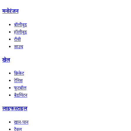
मनोरंजन
बॉलीवुड
हॉलीवुड
टीवी
साउथ
खेल
क्रिकेट
टेनिस
फुटबॉल
बैडमिंटन
लाइफस्टाइल
खान-पान
ट्रैवल