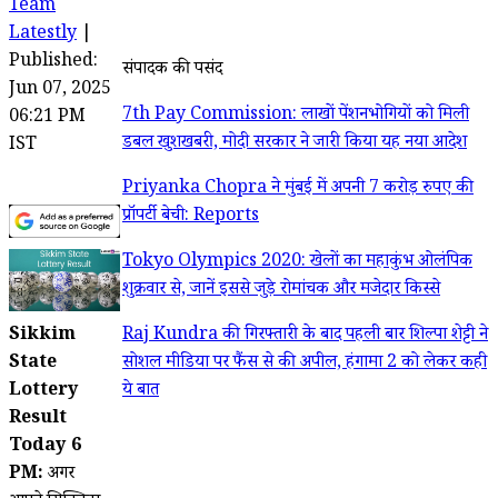
Team
Latestly
|
Published:
संपादक की पसंद
Jun 07, 2025
7th Pay Commission: लाखों पेंशनभोगियों को मिली
06:21 PM
डबल खुशखबरी, मोदी सरकार ने जारी किया यह नया आदेश
IST
Priyanka Chopra ने मुंबई में अपनी 7 करोड़ रुपए की
प्रॉपर्टी बेची: Reports
Tokyo Olympics 2020: खेलों का महाकुंभ ओलंपिक
शुक्रवार से, जानें इससे जुड़े रोमांचक और मजेदार किस्से
Sikkim
Raj Kundra की गिरफ्तारी के बाद पहली बार शिल्पा शेट्टी ने
State
सोशल मीडिया पर फैंस से की अपील, हंगामा 2 को लेकर कही
Lottery
ये बात
Result
Today 6
PM:
अगर