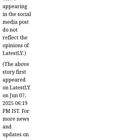
appearing
in the social
media post
do not
reflect the
opinions of
LatestLY.)
(The above
story first
appeared
on LatestLY
on Jun 07,
2025 06:19
PM IST. For
more news
and
updates on