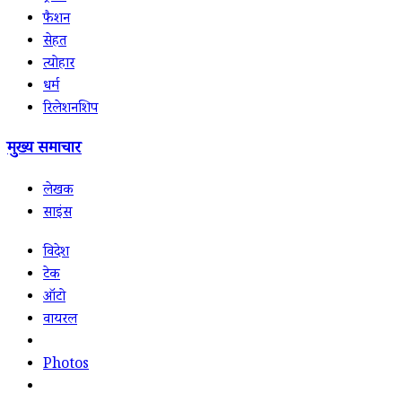
फैशन
सेहत
त्योहार
धर्म
रिलेशनशिप
मुख्य समाचार
लेखक
साइंस
विदेश
टेक
ऑटो
वायरल
Photos