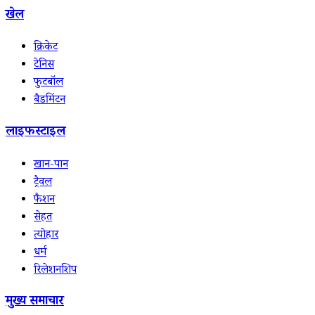
खेल
क्रिकेट
टेनिस
फुटबॉल
बैडमिंटन
लाइफस्टाइल
खान-पान
ट्रैवल
फैशन
सेहत
त्योहार
धर्म
रिलेशनशिप
मुख्य समाचार