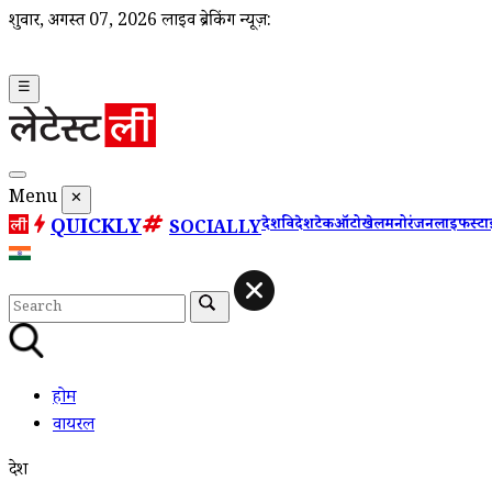
शुक्रवार, अगस्त 07, 2026
लाइव ब्रेकिंग न्यूज़:
☰
Menu
✕
QUICKLY
देश
विदेश
टेक
ऑटो
खेल
मनोरंजन
लाइफस्ट
SOCIALLY
होम
वायरल
देश