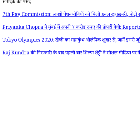
संपादक की पसंद
7th Pay Commission: लाखों पेंशनभोगियों को मिली डबल खुशखबरी, मोदी स
Priyanka Chopra ने मुंबई में अपनी 7 करोड़ रुपए की प्रॉपर्टी बेची: Report
Tokyo Olympics 2020: खेलों का महाकुंभ ओलंपिक शुक्रवार से, जानें इससे जुड़
Raj Kundra की गिरफ्तारी के बाद पहली बार शिल्पा शेट्टी ने सोशल मीडिया पर फ