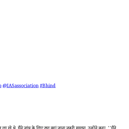
p
@IASassociation
#Bhind
 रहे थे. मैंने जांच के लिए खुद वहां जाना जरूरी समझा. उन्होंने कहा, ''मैंने