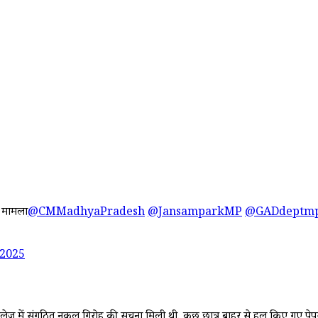
ा मामला
@CMMadhyaPradesh
@JansamparkMP
@GADdeptm
 2025
 कॉलेज में संगठित नकल गिरोह की सूचना मिली थी. कुछ छात्र बाहर से हल किए गए पेपर ला