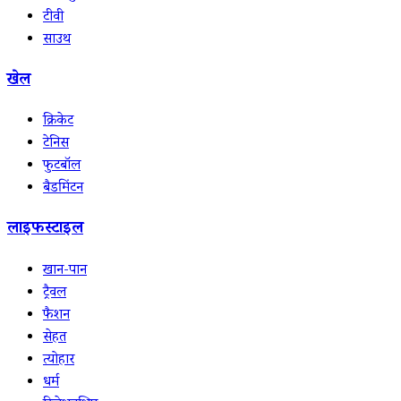
टीवी
साउथ
खेल
क्रिकेट
टेनिस
फुटबॉल
बैडमिंटन
लाइफस्टाइल
खान-पान
ट्रैवल
फैशन
सेहत
त्योहार
धर्म