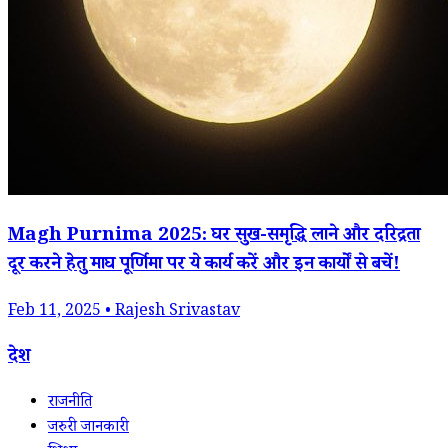
Magh Purnima 2025: घर सुख-समृद्धि लाने और दरिद्रता
दूर करने हेतु माघ पूर्णिमा पर ये कार्य करें और इन कार्यों से बचें!
Feb 11, 2025 • Rajesh Srivastav
देश
राजनीति
जरुरी जानकारी