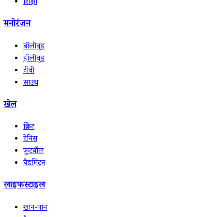
शिक्षा
मनोरंजन
बॉलीवुड
हॉलीवुड
टीवी
साउथ
खेल
क्रिकेट
टेनिस
फुटबॉल
बैडमिंटन
लाइफस्टाइल
खान-पान