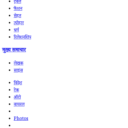
ट्रैवल
फैशन
सेहत
त्योहार
धर्म
रिलेशनशिप
मुख्य समाचार
लेखक
साइंस
विदेश
टेक
ऑटो
वायरल
Photos