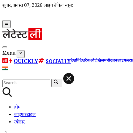
शुक्रवार, अगस्त 07, 2026
लाइव ब्रेकिंग न्यूज़:
☰
Menu
✕
QUICKLY
देश
विदेश
टेक
ऑटो
खेल
मनोरंजन
लाइफस्ट
SOCIALLY
होम
लाइफस्टाइल
त्योहार