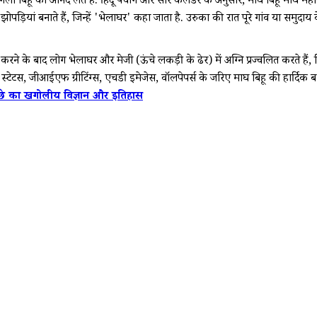
 बिहू का आनंद लेते हैं. हिंदू पंचांग और सौर कैलेंडर के अनुसार, माघ बिहू माघ मही
ायी झोपड़ियां बनाते हैं, जिन्हें 'भेलाघर' कहा जाता है. उरुका की रात पूरे गांव या
ने के बाद लोग भेलाघर और मेजी (ऊंचे लकड़ी के ढेर) में अग्नि प्रज्वलित करते हैं, फि
टेटस, जीआईएफ ग्रीटिंग्स, एचडी इमेजेस, वॉलपेपर्स के जरिए माघ बिहू की हार्दिक बध
ीछे का खगोलीय विज्ञान और इतिहास