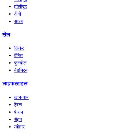
बॉलीवुड
हॉलीवुड
टीवी
साउथ
खेल
क्रिकेट
टेनिस
फुटबॉल
बैडमिंटन
लाइफस्टाइल
खान-पान
ट्रैवल
फैशन
सेहत
त्योहार