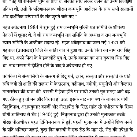
था, "वह श्री रामजन्म भूमि के प्राण थे. सबको साथ लेकर चलने की उनमें विलक्षण
प्रतिभा थी. उसी के परिणामस्वरूप श्रीराम जन्मभूमि आंदोलन के साथ सभी संप्रदायों
और दार्शनिक परंपराओं के संत जुड़ते चले गए."
महंत अवेद्यनाथ 1984 में शुरू हुई राम जन्मभूमि मुक्ति यज्ञ समिति के शीर्षस्थ
नेताओं में शुमार थे. वे श्री राम जन्मभूमि यज्ञ समिति के अध्यक्ष व राम जन्मभूमि
न्यास समिति के आजीवन सदस्य रहे. महंत अवेद्यनाथ का जन्म मई 1921 को
गढ़वाल (उत्तराखंड) जिले के कांडी गांव में हुआ था. उनके पिता का नाम राय सिंह
विष्ट था. अपने पिता के वे इकलौते पुत्र थे. उनके बचपन का नाम कृपाल सिंह विष्ट
था. नाथ परंपरा में दीक्षित होने के बाद वे अवेद्यनाथ हो गए.
ऋषिकेश में संन्यासियों के सत्संग से हिंदू धर्म, दर्शन, संस्कृत और संस्कृति के प्रति
रुचि जगी तो शांति की तलाश में केदारनाथ, बद्रीनाथ, गंगोत्री, यमुनोत्री और कैलाश
मानसरोवर की यात्रा की. वापसी में हैजा होने पर साथी उनको मृत समझ आगे बढ़
गए. ठीक हुए तो मन और विरक्त हो उठा. इसके बाद नाथ पंथ के जानकार योगी
निवृत्तिनाथ, अक्षयकुमार बनर्जी और गोरक्षपीठ के सिद्ध महंत रहे गंभीरनाथ के शिष्य
योगी शांतिनाथ से भेंट (1940) हुई. निवृत्तनाथ द्वारा ही उनकी मुलाकात तबके
गोरक्ष पीठाधीश्वर महंत दिग्विजयनाथ से हुई. पहली मुलाकात में उन्होंने शिष्य बनने
के प्रति अनिच्छा जताई. कुछ दिन करांची में एक सेठ के यहां रहे. सेठ की उपेक्षा के