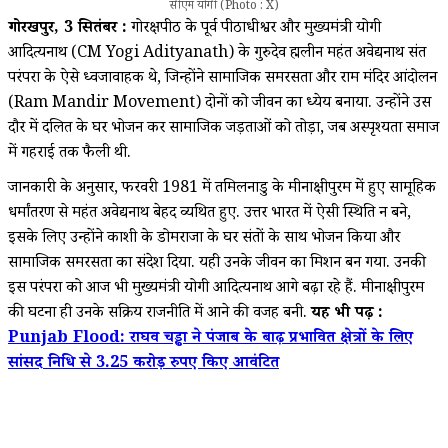
सीएम योगी (Photo : X)
गोरखपुर, 3 सितंबर :
गोरक्षपीठ के पूर्व पीठाधीश्वर और मुख्यमंत्री योगी
आदित्यनाथ (CM Yogi Adityanath) के गुरुदेव ब्रह्मलीन महंत अवेद्यनाथ संत
परंपरा के ऐसे ध्वजावाहक थे, जिन्होंने सामाजिक समरसता और राम मंदिर आंदोलन
(Ram Mandir Movement) दोनों को जीवन का ध्येय बनाया. उन्होंने उस
दौर में दलित के घर भोजन कर सामाजिक जड़ताओं को तोड़ा, जब अस्पृश्यता समाज
में गहराई तक फैली थी.
जानकारी के अनुसार, फरवरी 1981 में तमिलनाडु के मीनाक्षीपुरम में हुए सामूहिक
धर्मांतरण से महंत अवेद्यनाथ बेहद व्यथित हुए. उत्तर भारत में ऐसी स्थिति न बने,
इसके लिए उन्होंने काशी के डोमराजा के घर संतों के साथ भोजन किया और
सामाजिक समरसता का संदेश दिया. यही उनके जीवन का मिशन बन गया. उनकी
इस परंपरा को आज भी मुख्यमंत्री योगी आदित्यनाथ आगे बढ़ा रहे हैं. मीनाक्षीपुरम
की घटना ही उनके सक्रिय राजनीति में आने की वजह बनी.
यह भी पढ़ें :
Punjab Flood: राघव चड्ढा ने पंजाब के बाढ़ प्रभावित क्षेत्रों के लिए
सांसद निधि से 3.25 करोड़ रुपए किए आवंटित