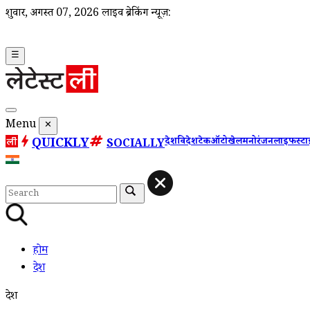
शुक्रवार, अगस्त 07, 2026
लाइव ब्रेकिंग न्यूज़:
☰
Menu
✕
QUICKLY
देश
विदेश
टेक
ऑटो
खेल
मनोरंजन
लाइफस्ट
SOCIALLY
होम
देश
देश