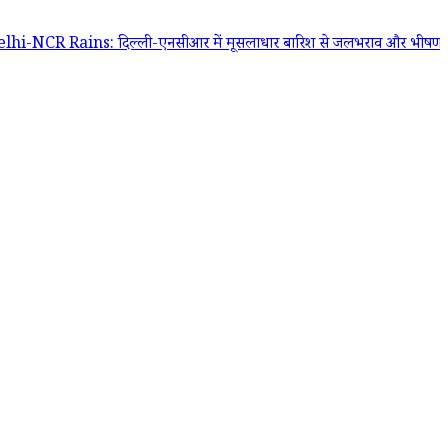
ains: दिल्ली-एनसीआर में मूसलाधार बारिश से जलभराव और भीषण जाम, IMD ने