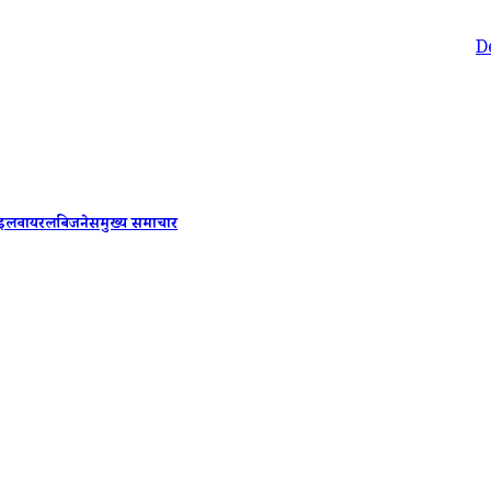
Delhi-NCR R
ाइल
वायरल
बिजनेस
मुख्य समाचार