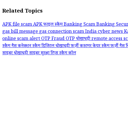
Related Topics
APK file scam
APK फाइल स्कैम
Banking Scam
Banking Secu
gas bill message
gas connection scam
India cyber news
K
online scam alert
OTP Fraud
OTP धोखाधड़ी
remote access 
स्कैम
गैस कनेक्शन स्कैम
डिजिटल धोखाधड़ी
फ़र्ज़ी कस्टमर केयर स्कैम
फ़र्ज़ी गैस
साइबर धोखाधड़ी
साइबर सुरक्षा टिप्स
स्कैम कॉल