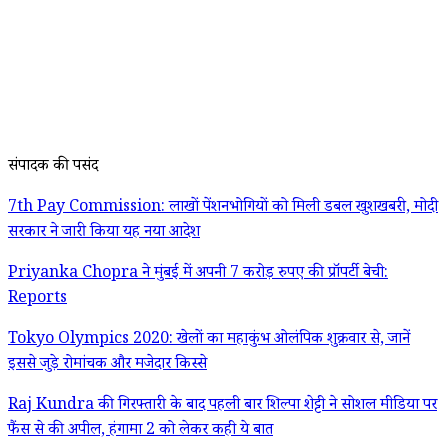
संपादक की पसंद
7th Pay Commission: लाखों पेंशनभोगियों को मिली डबल खुशखबरी, मोदी
सरकार ने जारी किया यह नया आदेश
Priyanka Chopra ने मुंबई में अपनी 7 करोड़ रुपए की प्रॉपर्टी बेची:
Reports
Tokyo Olympics 2020: खेलों का महाकुंभ ओलंपिक शुक्रवार से, जानें
इससे जुड़े रोमांचक और मजेदार किस्से
Raj Kundra की गिरफ्तारी के बाद पहली बार शिल्पा शेट्टी ने सोशल मीडिया पर
फैंस से की अपील, हंगामा 2 को लेकर कही ये बात