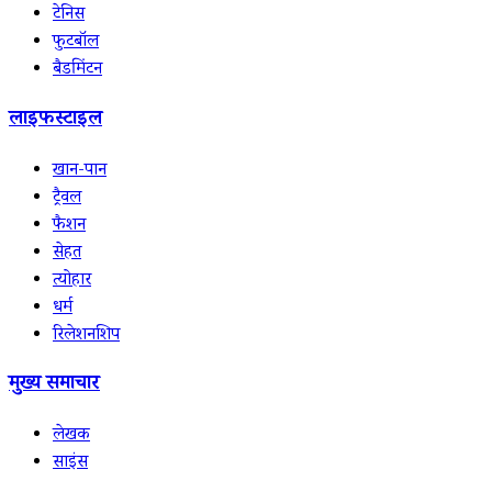
टेनिस
फुटबॉल
बैडमिंटन
लाइफस्टाइल
खान-पान
ट्रैवल
फैशन
सेहत
त्योहार
धर्म
रिलेशनशिप
मुख्य समाचार
लेखक
साइंस