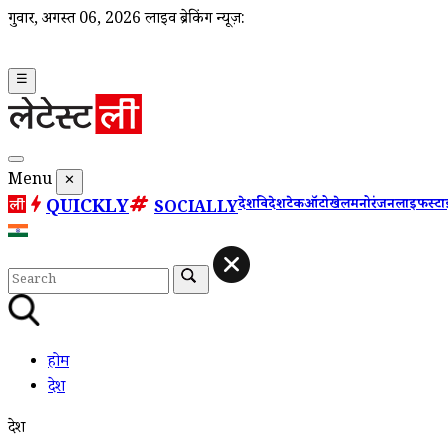
गुरूवार, अगस्त 06, 2026
लाइव ब्रेकिंग न्यूज़:
☰
Menu
✕
QUICKLY
देश
विदेश
टेक
ऑटो
खेल
मनोरंजन
लाइफस्ट
SOCIALLY
होम
देश
देश