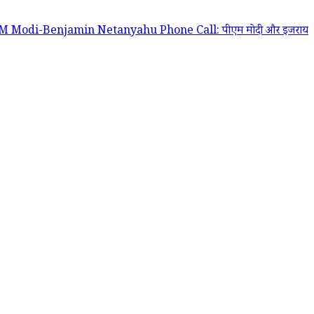
amin Netanyahu Phone Call: पीएम मोदी और इजरायल के प्रधानमंत्री बेंजामिन न