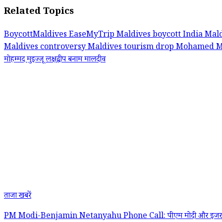
Related Topics
BoycottMaldives
EaseMyTrip Maldives boycott
India Mal
Maldives controversy
Maldives tourism drop
Mohamed Mu
मोहम्मद मुइज्जू
लक्षद्वीप बनाम मालदीव
ताजा खबरें
PM Modi-Benjamin Netanyahu Phone Call: पीएम मोदी और इजरायल के प्रधानमंत