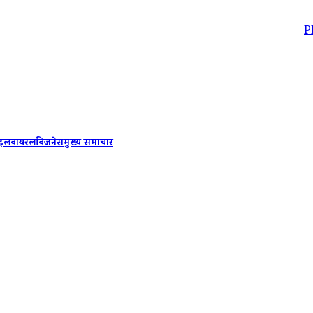
PM Modi-Benj
ाइल
वायरल
बिजनेस
मुख्य समाचार