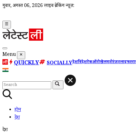
गुरूवार, अगस्त 06, 2026
लाइव ब्रेकिंग न्यूज़:
☰
Menu
✕
QUICKLY
देश
विदेश
टेक
ऑटो
खेल
मनोरंजन
लाइफस्ट
SOCIALLY
होम
देश
देश