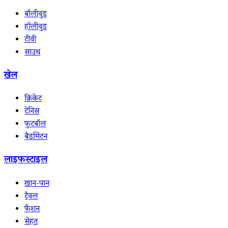
बॉलीवुड
हॉलीवुड
टीवी
साउथ
खेल
क्रिकेट
टेनिस
फुटबॉल
बैडमिंटन
लाइफस्टाइल
खान-पान
ट्रैवल
फैशन
सेहत