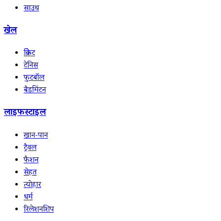
साउथ
खेल
क्रिकेट
टेनिस
फुटबॉल
बैडमिंटन
लाइफस्टाइल
खान-पान
ट्रैवल
फैशन
सेहत
त्योहार
धर्म
रिलेशनशिप