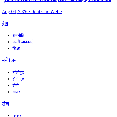
गुलामी की जंजीरों से निकला आइसक्रीम को स्वाद देने वाला वनीला
Aug 04, 2026 • Deutsche Welle
देश
राजनीति
जरुरी जानकारी
शिक्षा
मनोरंजन
बॉलीवुड
हॉलीवुड
टीवी
साउथ
खेल
क्रिकेट