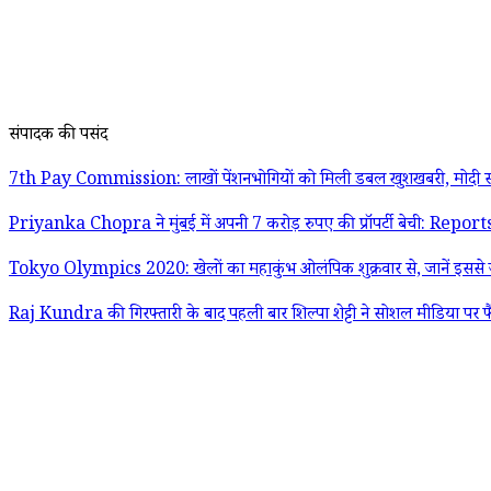
संपादक की पसंद
7th Pay Commission: लाखों पेंशनभोगियों को मिली डबल खुशखबरी, मोदी स
Priyanka Chopra ने मुंबई में अपनी 7 करोड़ रुपए की प्रॉपर्टी बेची: Report
Tokyo Olympics 2020: खेलों का महाकुंभ ओलंपिक शुक्रवार से, जानें इससे जु
Raj Kundra की गिरफ्तारी के बाद पहली बार शिल्पा शेट्टी ने सोशल मीडिया पर फ