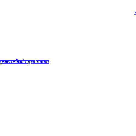
Baramati A
ाइल
वायरल
बिजनेस
मुख्य समाचार