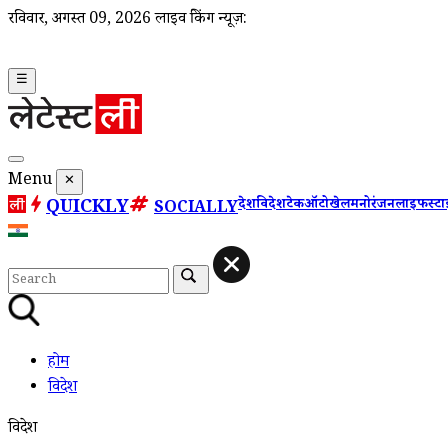
रविवार, अगस्त 09, 2026
लाइव ब्रेकिंग न्यूज़:
☰
Menu
✕
QUICKLY
देश
विदेश
टेक
ऑटो
खेल
मनोरंजन
लाइफस्ट
SOCIALLY
होम
विदेश
विदेश