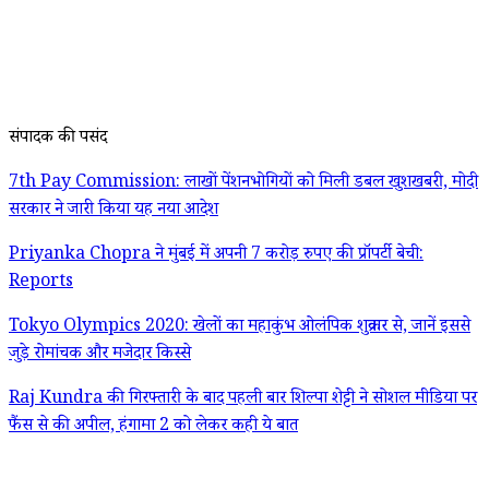
संपादक की पसंद
7th Pay Commission: लाखों पेंशनभोगियों को मिली डबल खुशखबरी, मोदी
सरकार ने जारी किया यह नया आदेश
Priyanka Chopra ने मुंबई में अपनी 7 करोड़ रुपए की प्रॉपर्टी बेची:
Reports
Tokyo Olympics 2020: खेलों का महाकुंभ ओलंपिक शुक्रवार से, जानें इससे
जुड़े रोमांचक और मजेदार किस्से
Raj Kundra की गिरफ्तारी के बाद पहली बार शिल्पा शेट्टी ने सोशल मीडिया पर
फैंस से की अपील, हंगामा 2 को लेकर कही ये बात