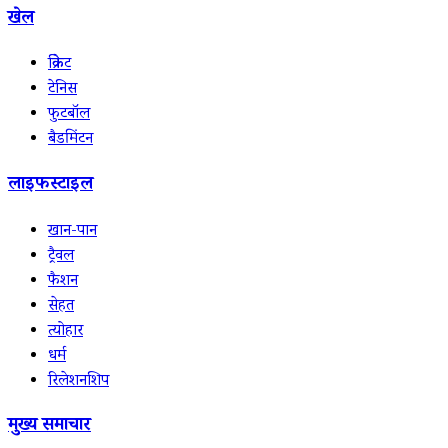
खेल
क्रिकेट
टेनिस
फुटबॉल
बैडमिंटन
लाइफस्टाइल
खान-पान
ट्रैवल
फैशन
सेहत
त्योहार
धर्म
रिलेशनशिप
मुख्य समाचार