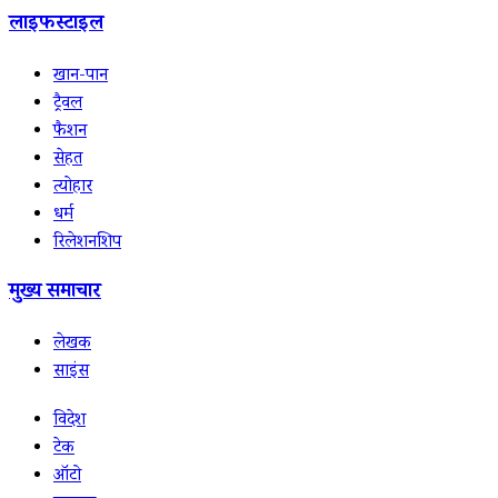
लाइफस्टाइल
खान-पान
ट्रैवल
फैशन
सेहत
त्योहार
धर्म
रिलेशनशिप
मुख्य समाचार
लेखक
साइंस
विदेश
टेक
ऑटो