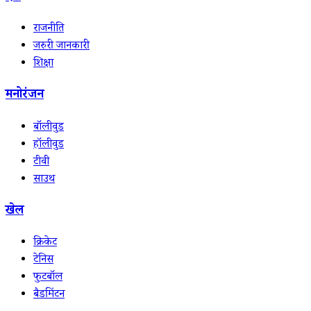
राजनीति
जरुरी जानकारी
शिक्षा
मनोरंजन
बॉलीवुड
हॉलीवुड
टीवी
साउथ
खेल
क्रिकेट
टेनिस
फुटबॉल
बैडमिंटन