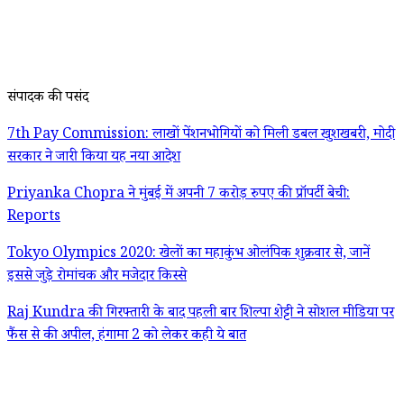
संपादक की पसंद
7th Pay Commission: लाखों पेंशनभोगियों को मिली डबल खुशखबरी, मोदी
सरकार ने जारी किया यह नया आदेश
Priyanka Chopra ने मुंबई में अपनी 7 करोड़ रुपए की प्रॉपर्टी बेची:
Reports
Tokyo Olympics 2020: खेलों का महाकुंभ ओलंपिक शुक्रवार से, जानें
इससे जुड़े रोमांचक और मजेदार किस्से
Raj Kundra की गिरफ्तारी के बाद पहली बार शिल्पा शेट्टी ने सोशल मीडिया पर
फैंस से की अपील, हंगामा 2 को लेकर कही ये बात