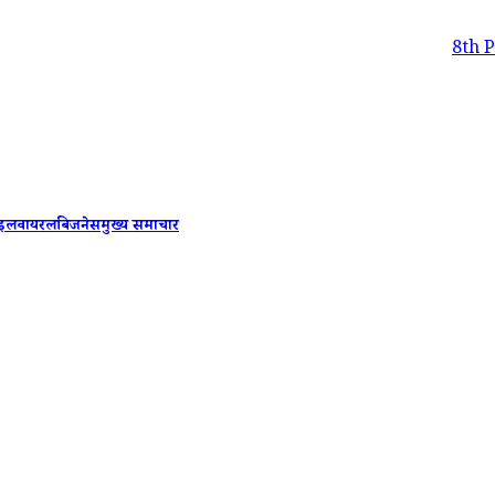
8th Pay Commiss
ाइल
वायरल
बिजनेस
मुख्य समाचार