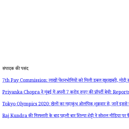
संपादक की पसंद
7th Pay Commission: लाखों पेंशनभोगियों को मिली डबल खुशखबरी, मोदी स
Priyanka Chopra ने मुंबई में अपनी 7 करोड़ रुपए की प्रॉपर्टी बेची: Report
Tokyo Olympics 2020: खेलों का महाकुंभ ओलंपिक शुक्रवार से, जानें इससे जु
Raj Kundra की गिरफ्तारी के बाद पहली बार शिल्पा शेट्टी ने सोशल मीडिया पर फ