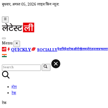
बुधवार, अगस्त 05, 2026
लाइव ब्रेकिंग न्यूज़:
☰
Menu
✕
QUICKLY
देश
विदेश
टेक
ऑटो
खेल
मनोरंजन
लाइफस्ट
SOCIALLY
होम
टेक
टेक