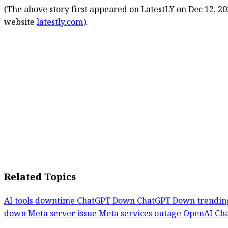
(The above story first appeared on LatestLY on Dec 12, 20
website
latestly.com
).
Related Topics
AI tools downtime
ChatGPT Down
ChatGPT Down trendi
down
Meta server issue
Meta services outage
OpenAI Ch