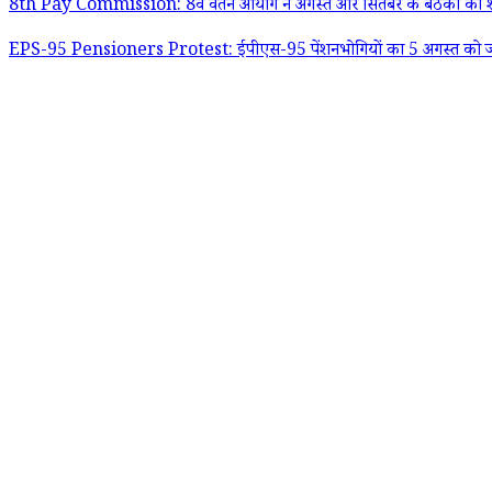
8th Pay Commission: 8वें वेतन आयोग ने अगस्त और सितंबर के बैठकों का शेड
EPS-95 Pensioners Protest: ईपीएस-95 पेंशनभोगियों का 5 अगस्त को जंतर-मंतर 