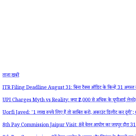
ताजा खबरें
ITR Filing Deadline August 31: बिना टैक्स ऑडिट के किन्हें 31 अगस्त
UPI Charges Myth vs Reality: क्या ₹2,000 से अधिक के यूपीआई लेनदेन प
Uorfi Javed: '1 लाख रुपये लिए हैं तो साबित करो, अकाउंट डिलीट कर दूंगी'; CJP
8th Pay Commission Jaipur Visit: 8वें वेतन आयोग का जयपुर दौरा 31 अ