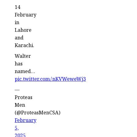
-
14
February
in
Lahore
and
Karachi.
Walter
has
named…
pic.twitter.com/nKVWeweWj3
—
Proteas
Men
(@ProteasMenCSA)
February
5,
2025