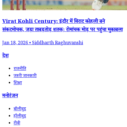
Virat Kohli Century: इंदौर में विराट कोहली बने
संकटमोचक, जड़ा ताबड़तोड़ शतक; रोमांचक मोड़ पर पहुंचा मुकाबला
Jan 18, 2026 • Siddharth Raghuvanshi
देश
राजनीति
जरुरी जानकारी
शिक्षा
मनोरंजन
बॉलीवुड
हॉलीवुड
टीवी