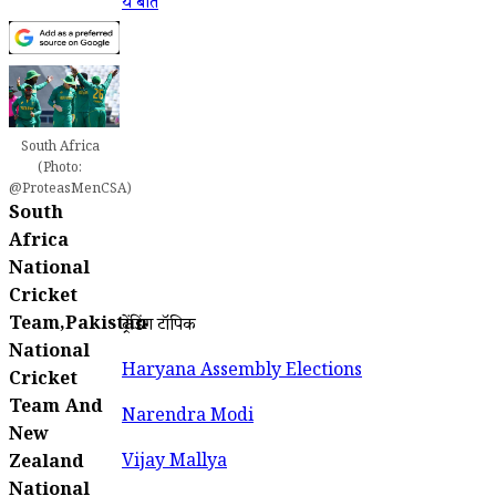
ये बात
South Africa
(Photo:
@ProteasMenCSA)
South
Africa
National
Cricket
Team,Pakistan
ट्रेंडिंग टॉपिक
National
Haryana Assembly Elections
Cricket
Team And
Narendra Modi
New
Vijay Mallya
Zealand
National