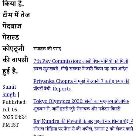
किया है.
टीम में तेज
गेंदबाज
गेराल्ड
कोएट्जी
संपादक की पसंद
की वापसी
7th Pay Commission: लाखों पेंशनभोगियों को मिली
डबल खुशखबरी, मोदी सरकार ने जारी किया यह नया आदेश
हुई है.
Priyanka Chopra ने मुंबई में अपनी 7 करोड़ रुपए की
Sumit
प्रॉपर्टी बेची: Reports
Singh
|
Tokyo Olympics 2020: खेलों का महाकुंभ ओलंपिक
Published:
शुक्रवार से, जानें इससे जुड़े रोमांचक और मजेदार किस्से
Feb 05,
2025 04:24
Raj Kundra की गिरफ्तारी के बाद पहली बार शिल्पा शेट्टी ने
PM IST
सोशल मीडिया पर फैंस से की अपील, हंगामा 2 को लेकर कही