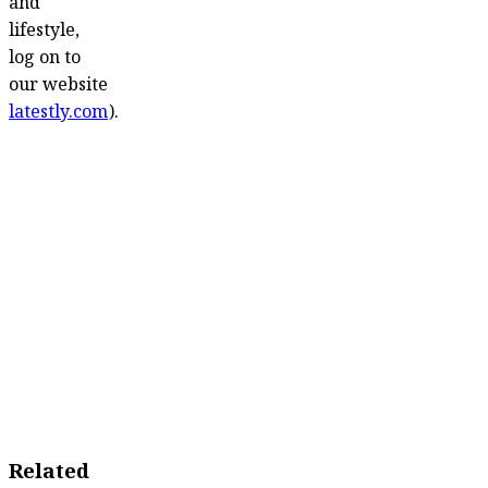
and
lifestyle,
log on to
our website
latestly.com
).
Related