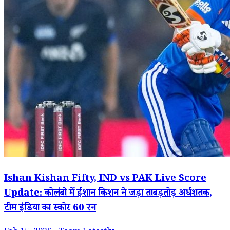
Ishan Kishan Fifty, IND vs PAK Live Score
Update: कोलंबो में ईशान किशन ने जड़ा ताबड़तोड़ अर्धशतक,
टीम इंडिया का स्कोर 60 रन