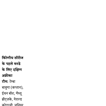
त्रिकोणीय सीरीज
के पहले वनडे
के लिए दक्षिण
अफ्रीका
टीम:
टेम्बा
बावुमा (कप्तान),
ईथन बॉश, मैथ्यू
ब्रीट्ज़के, गेराल्ड
कोएत्ज़ी, जूनियर