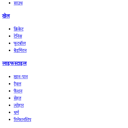
साउथ
खेल
क्रिकेट
टेनिस
फुटबॉल
बैडमिंटन
लाइफस्टाइल
खान-पान
ट्रैवल
फैशन
सेहत
त्योहार
धर्म
रिलेशनशिप