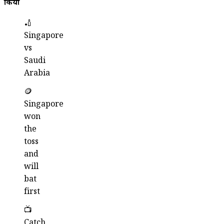
किया
🏏
Singapore
vs
Saudi
Arabia
🪙
Singapore
won
the
toss
and
will
bat
first
📺
Catch