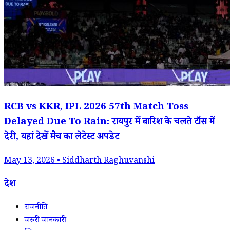
RCB vs KKR, IPL 2026 57th Match Toss
Delayed Due To Rain: रायपुर में बारिश के चलते टॉस में
देरी, यहां देखें मैच का लेटेस्ट अपडेट
May 13, 2026 • Siddharth Raghuvanshi
देश
राजनीति
जरुरी जानकारी