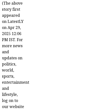
(The above
story first
appeared
on LatestLY
on Apr 29,
2025 12:06
PM IST. For
more news
and
updates on
politics,
world,
sports,
entertainment
and
lifestyle,
log on to
our website