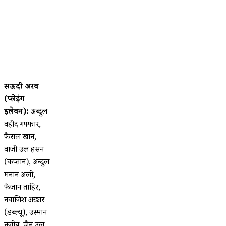
सऊदी अरब
(प्लेइंग
इलेवन):
अब्दुल
वहीद गफ्फार,
फैसल खान,
वाजी उल हसन
(कप्तान), अब्दुल
मनान अली,
फैजान ताहिर,
नवाजिश अख्तर
(डब्ल्यू), उस्मान