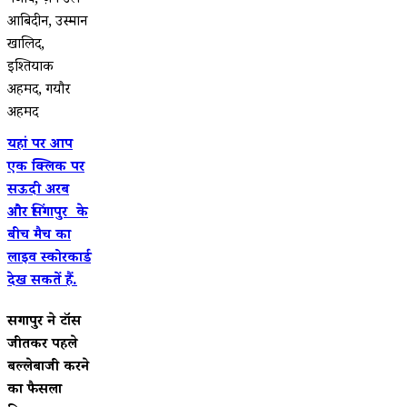
नजीब, ज़ैन उल
आबिदीन, उस्मान
खालिद,
इश्तियाक
अहमद, गयौर
अहमद
यहां पर आप
एक क्लिक पर
सऊदी अरब
और सिंगापुर के
बीच मैच का
लाइव स्कोरकार्ड
देख सकतें हैं.
सिंगापुर ने टॉस
जीतकर पहले
बल्लेबाजी करने
का फैसला