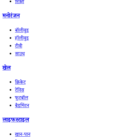
शिक्षा
मनोरंजन
बॉलीवुड
हॉलीवुड
टीवी
साउथ
खेल
क्रिकेट
टेनिस
फुटबॉल
बैडमिंटन
लाइफस्टाइल
खान-पान