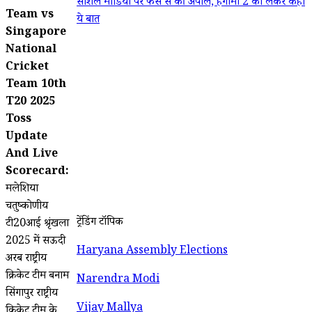
सोशल मीडिया पर फैंस से की अपील, हंगामा 2 को लेकर कही
Team vs
ये बात
Singapore
National
Cricket
Team 10th
T20 2025
Toss
Update
And Live
Scorecard:
मलेशिया
चतुष्कोणीय
ट्रेंडिंग टॉपिक
टी20आई श्रृंखला
2025 में सऊदी
Haryana Assembly Elections
अरब राष्ट्रीय
क्रिकेट टीम बनाम
Narendra Modi
सिंगापुर राष्ट्रीय
Vijay Mallya
क्रिकेट टीम के