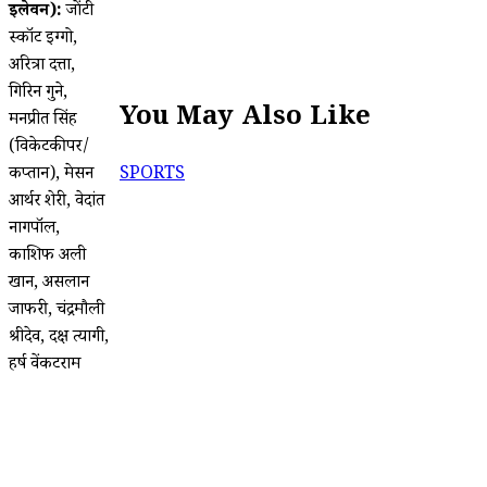
इलेवन):
जोंटी
स्कॉट इग्गो,
अरित्रा दत्ता,
गिरिन गुने,
You May Also Like
मनप्रीत सिंह
(विकेटकीपर/
कप्तान), मेसन
SPORTS
आर्थर शेरी, वेदांत
नागपॉल,
काशिफ अली
खान, असलान
जाफरी, चंद्रमौली
श्रीदेव, दक्ष त्यागी,
हर्ष वेंकटराम