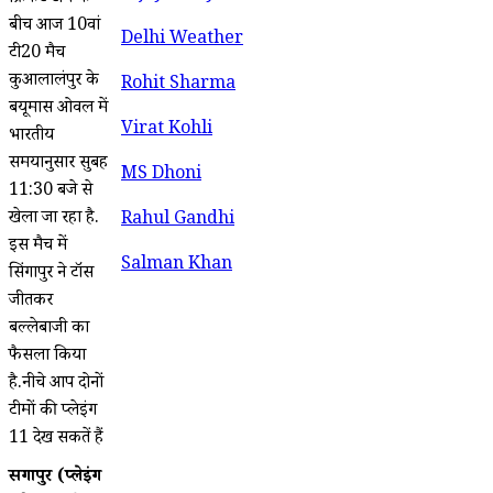
बीच आज 10वां
Delhi Weather
टी20 मैच
कुआलालंपुर के
Rohit Sharma
बयूमास ओवल में
Virat Kohli
भारतीय
समयानुसार सुबह
MS Dhoni
11:30 बजे से
खेला जा रहा है.
Rahul Gandhi
इस मैच में
Salman Khan
सिंगापुर ने टॉस
जीतकर
बल्लेबाजी का
फैसला किया
है.नीचे आप दोनों
टीमों की प्लेइंग
11 देख सकतें हैं
सिंगापुर (प्लेइंग