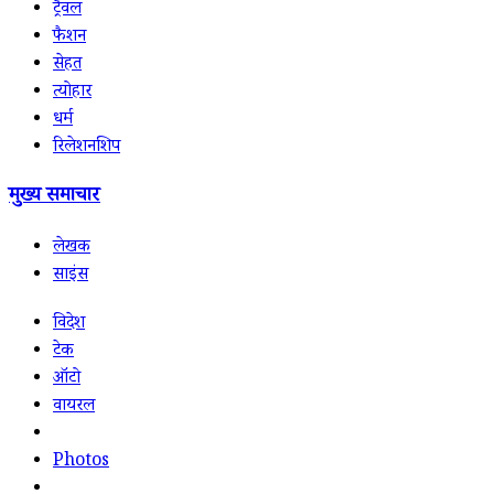
ट्रैवल
फैशन
सेहत
त्योहार
धर्म
रिलेशनशिप
मुख्य समाचार
लेखक
साइंस
विदेश
टेक
ऑटो
वायरल
Photos