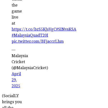
the
game
live
at
https://t.co/bzS5KJsVgC
#SINvsKSA
#MalaysiaQuadT20I
pic.twitter.com/BFjaccrLhm
—
Malaysia
Cricket
(@MalaysiaCricket)
April
29,
2025
(SocialLY
brings you