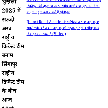
IND vs SL Test Series 2026: श्रीलंका दौरे पर बड़े
श्रृंखला
रिकॉर्ड्स की दहलीज पर भारतीय बल्लेबाज, शुभमन गिल-
2025 में
केएल राहुल बना सकते हैं इतिहास
सऊदी
Jhansi Road Accident: माफिया अतीक अहमद के
अरब
सबसे छोटे बेटे अबान अहमद की सड़क हादसे में मौत; कार
डिवाइडर से टकराई (Video)
राष्ट्रीय
क्रिकेट टीम
बनाम
सिंगापुर
राष्ट्रीय
क्रिकेट टीम
के बीच
आज