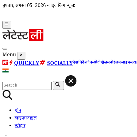
बुधवार, अगस्त 05, 2026
लाइव ब्रेकिंग न्यूज़:
☰
Menu
✕
QUICKLY
देश
विदेश
टेक
ऑटो
खेल
मनोरंजन
लाइफस्ट
SOCIALLY
होम
लाइफस्टाइल
त्योहार