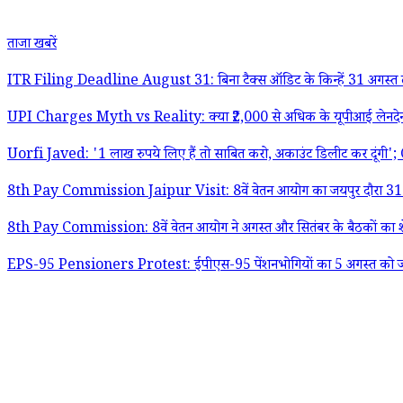
ताजा खबरें
ITR Filing Deadline August 31: बिना टैक्स ऑडिट के किन्हें 31 अगस्त
UPI Charges Myth vs Reality: क्या ₹2,000 से अधिक के यूपीआई लेनदेन प
Uorfi Javed: '1 लाख रुपये लिए हैं तो साबित करो, अकाउंट डिलीट कर दूंगी'; CJP
8th Pay Commission Jaipur Visit: 8वें वेतन आयोग का जयपुर दौरा 31 अ
8th Pay Commission: 8वें वेतन आयोग ने अगस्त और सितंबर के बैठकों का शेड
EPS-95 Pensioners Protest: ईपीएस-95 पेंशनभोगियों का 5 अगस्त को जंतर-मंतर 