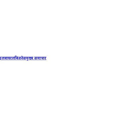
8th Pay C
ाइल
वायरल
बिजनेस
मुख्य समाचार