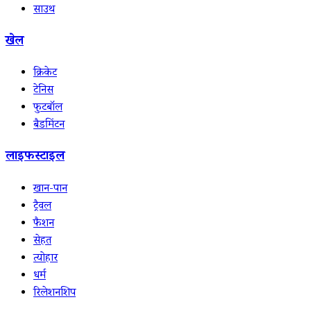
साउथ
खेल
क्रिकेट
टेनिस
फुटबॉल
बैडमिंटन
लाइफस्टाइल
खान-पान
ट्रैवल
फैशन
सेहत
त्योहार
धर्म
रिलेशनशिप