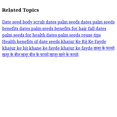
Related Topics
Date seed body scrub
dates palm seeds
dates palm seeds
benefits
dates palm seeds benefits for hair fall
dates
palm seeds for health
dates palm seeds reuse tips
Health benefits of date seeds
khajur Ke Bij Ke Fayde
khajur ke bij khane ke fayde
khajur ke fayde
खजूर के फायदे
खजूर के बीज
खजूर बीज के फायदे
खाजूर खाने के फायदे