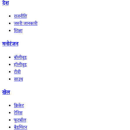
देश
राजनीति
जरुरी जानकारी
शिक्षा
मनोरंजन
बॉलीवुड
हॉलीवुड
टीवी
साउथ
खेल
क्रिकेट
टेनिस
फुटबॉल
बैडमिंटन