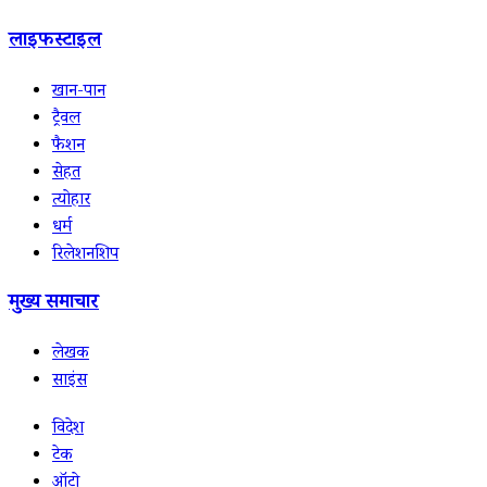
लाइफस्टाइल
खान-पान
ट्रैवल
फैशन
सेहत
त्योहार
धर्म
रिलेशनशिप
मुख्य समाचार
लेखक
साइंस
विदेश
टेक
ऑटो