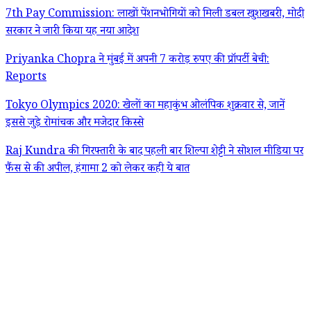
7th Pay Commission: लाखों पेंशनभोगियों को मिली डबल खुशखबरी, मोदी
सरकार ने जारी किया यह नया आदेश
Priyanka Chopra ने मुंबई में अपनी 7 करोड़ रुपए की प्रॉपर्टी बेची:
Reports
Tokyo Olympics 2020: खेलों का महाकुंभ ओलंपिक शुक्रवार से, जानें
इससे जुड़े रोमांचक और मजेदार किस्से
Raj Kundra की गिरफ्तारी के बाद पहली बार शिल्पा शेट्टी ने सोशल मीडिया पर
फैंस से की अपील, हंगामा 2 को लेकर कही ये बात