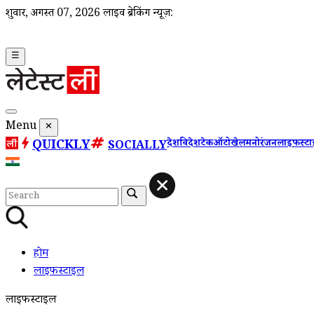
शुक्रवार, अगस्त 07, 2026
लाइव ब्रेकिंग न्यूज़:
☰
Menu
✕
QUICKLY
देश
विदेश
टेक
ऑटो
खेल
मनोरंजन
लाइफस्ट
SOCIALLY
होम
लाइफस्टाइल
लाइफस्टाइल