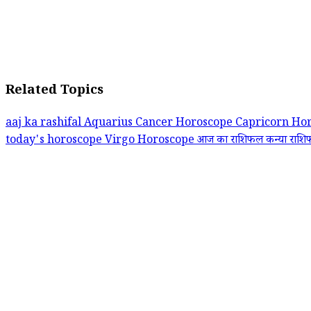
Related Topics
aaj ka rashifal
Aquarius
Cancer Horoscope Capricorn Ho
today's horoscope
Virgo Horoscope
आज का राशिफल
कन्या राश