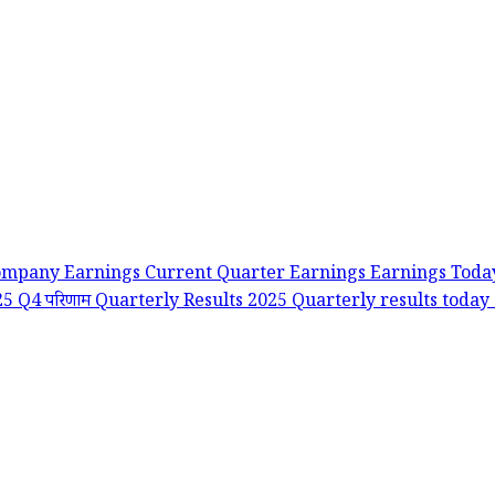
ompany Earnings
Current Quarter Earnings
Earnings Tod
25
Q4 परिणाम
Quarterly Results 2025
Quarterly results today