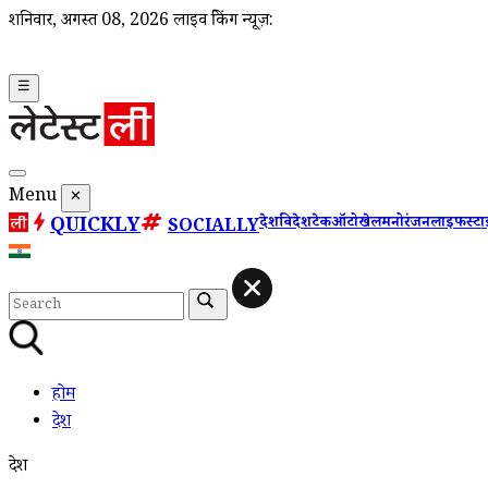
शनिवार, अगस्त 08, 2026
लाइव ब्रेकिंग न्यूज़:
☰
Menu
✕
QUICKLY
देश
विदेश
टेक
ऑटो
खेल
मनोरंजन
लाइफस्ट
SOCIALLY
होम
देश
देश