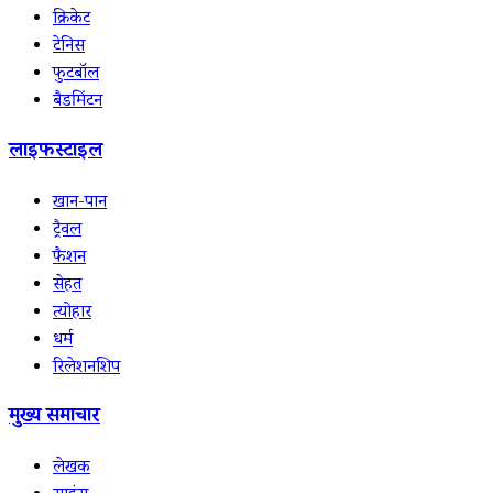
क्रिकेट
टेनिस
फुटबॉल
बैडमिंटन
लाइफस्टाइल
खान-पान
ट्रैवल
फैशन
सेहत
त्योहार
धर्म
रिलेशनशिप
मुख्य समाचार
लेखक