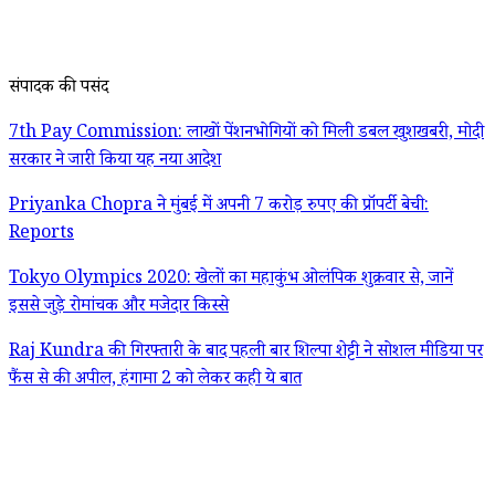
संपादक की पसंद
7th Pay Commission: लाखों पेंशनभोगियों को मिली डबल खुशखबरी, मोदी
सरकार ने जारी किया यह नया आदेश
Priyanka Chopra ने मुंबई में अपनी 7 करोड़ रुपए की प्रॉपर्टी बेची:
Reports
Tokyo Olympics 2020: खेलों का महाकुंभ ओलंपिक शुक्रवार से, जानें
इससे जुड़े रोमांचक और मजेदार किस्से
Raj Kundra की गिरफ्तारी के बाद पहली बार शिल्पा शेट्टी ने सोशल मीडिया पर
फैंस से की अपील, हंगामा 2 को लेकर कही ये बात