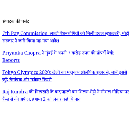
संपादक की पसंद
7th Pay Commission: लाखों पेंशनभोगियों को मिली डबल खुशखबरी, मोदी
सरकार ने जारी किया यह नया आदेश
Priyanka Chopra ने मुंबई में अपनी 7 करोड़ रुपए की प्रॉपर्टी बेची:
Reports
Tokyo Olympics 2020: खेलों का महाकुंभ ओलंपिक शुक्रवार से, जानें इससे
जुड़े रोमांचक और मजेदार किस्से
Raj Kundra की गिरफ्तारी के बाद पहली बार शिल्पा शेट्टी ने सोशल मीडिया पर
फैंस से की अपील, हंगामा 2 को लेकर कही ये बात