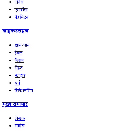
टेनिस
फुटबॉल
बैडमिंटन
लाइफस्टाइल
खान-पान
ट्रैवल
फैशन
सेहत
त्योहार
धर्म
रिलेशनशिप
मुख्य समाचार
लेखक
साइंस