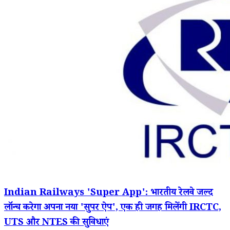
Indian Railways 'Super App': भारतीय रेलवे जल्द
लॉन्च करेगा अपना नया 'सुपर ऐप', एक ही जगह मिलेंगी IRCTC,
UTS और NTES की सुविधाएं