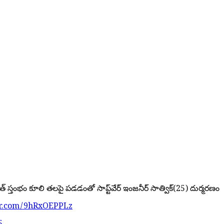
ుత్ స్తంభం కూలి తలపై పడడంతో సాప్ట్‌వేర్ ఇంజనీర్ సాత్విక్(25) దుర్మరణం
ter.com/9hRxOEPPLz