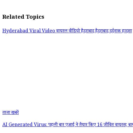
Related Topics
Hyderabad
Viral Video
वायरल वीडियो
हैदराबाद
हैदराबाद दर्दनाक हादसा
ताजा खबरें
AI Generated Virus: पहली बार एआई ने तैयार किए 16 जीवित वायरस; बायोसिक्