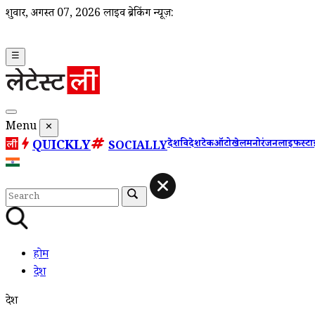
शुक्रवार, अगस्त 07, 2026
लाइव ब्रेकिंग न्यूज़:
☰
Menu
✕
QUICKLY
देश
विदेश
टेक
ऑटो
खेल
मनोरंजन
लाइफस्ट
SOCIALLY
होम
देश
देश