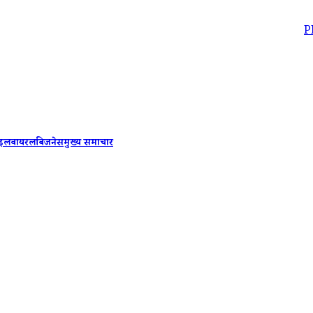
PM Modi B
ाइल
वायरल
बिजनेस
मुख्य समाचार