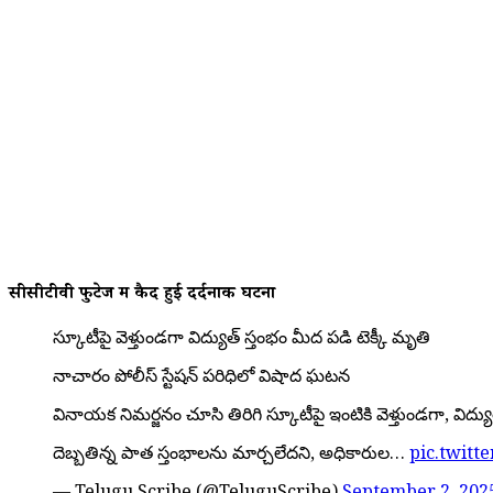
सीसीटीवी फुटेज में कैद हुई दर्दनाक घटना
స్కూటీపై వెళ్తుండగా విద్యుత్ స్తంభం మీద పడి టెక్కీ మృతి
నాచారం పోలీస్ స్టేషన్ పరిధిలో విషాద ఘటన
వినాయక నిమర్జనం చూసి తిరిగి స్కూటీపై ఇంటికి వెళ్తుండగా, విద్య
దెబ్బతిన్న పాత స్తంభాలను మార్చలేదని, అధికారుల…
pic.twit