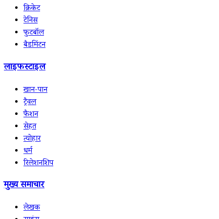
क्रिकेट
टेनिस
फुटबॉल
बैडमिंटन
लाइफस्टाइल
खान-पान
ट्रैवल
फैशन
सेहत
त्योहार
धर्म
रिलेशनशिप
मुख्य समाचार
लेखक