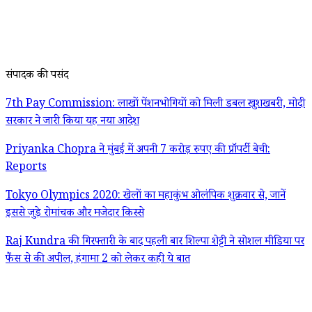
संपादक की पसंद
7th Pay Commission: लाखों पेंशनभोगियों को मिली डबल खुशखबरी, मोदी
सरकार ने जारी किया यह नया आदेश
Priyanka Chopra ने मुंबई में अपनी 7 करोड़ रुपए की प्रॉपर्टी बेची:
Reports
Tokyo Olympics 2020: खेलों का महाकुंभ ओलंपिक शुक्रवार से, जानें
इससे जुड़े रोमांचक और मजेदार किस्से
Raj Kundra की गिरफ्तारी के बाद पहली बार शिल्पा शेट्टी ने सोशल मीडिया पर
फैंस से की अपील, हंगामा 2 को लेकर कही ये बात