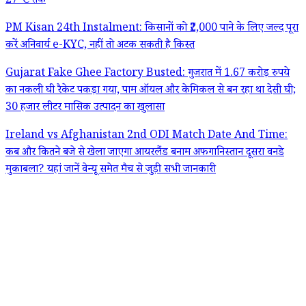
27°C तक
PM Kisan 24th Instalment: किसानों को ₹2,000 पाने के लिए जल्द पूरा
करें अनिवार्य e-KYC, नहीं तो अटक सकती है किस्त
Gujarat Fake Ghee Factory Busted: गुजरात में 1.67 करोड़ रुपये
का नकली घी रैकेट पकड़ा गया, पाम ऑयल और केमिकल से बन रहा था देसी घी;
30 हजार लीटर मासिक उत्पादन का खुलासा
Ireland vs Afghanistan 2nd ODI Match Date And Time:
कब और कितने बजे से खेला जाएगा आयरलैंड बनाम अफगानिस्तान दूसरा वनडे
मुकाबला? यहां जानें वेन्यू समेत मैच से जुड़ी सभी जानकारी