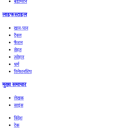
बैडमिंटन
लाइफस्टाइल
खान-पान
ट्रैवल
फैशन
सेहत
त्योहार
धर्म
रिलेशनशिप
मुख्य समाचार
लेखक
साइंस
विदेश
टेक