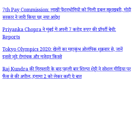
7th Pay Commission: लाखों पेंशनभोगियों को मिली डबल खुशखबरी, मोदी
सरकार ने जारी किया यह नया आदेश
Priyanka Chopra ने मुंबई में अपनी 7 करोड़ रुपए की प्रॉपर्टी बेची:
Reports
Tokyo Olympics 2020: खेलों का महाकुंभ ओलंपिक शुक्रवार से, जानें
इससे जुड़े रोमांचक और मजेदार किस्से
Raj Kundra की गिरफ्तारी के बाद पहली बार शिल्पा शेट्टी ने सोशल मीडिया पर
फैंस से की अपील, हंगामा 2 को लेकर कही ये बात