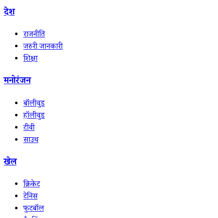
देश
राजनीति
जरुरी जानकारी
शिक्षा
मनोरंजन
बॉलीवुड
हॉलीवुड
टीवी
साउथ
खेल
क्रिकेट
टेनिस
फुटबॉल