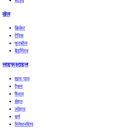
साउथ
खेल
क्रिकेट
टेनिस
फुटबॉल
बैडमिंटन
लाइफस्टाइल
खान-पान
ट्रैवल
फैशन
सेहत
त्योहार
धर्म
रिलेशनशिप