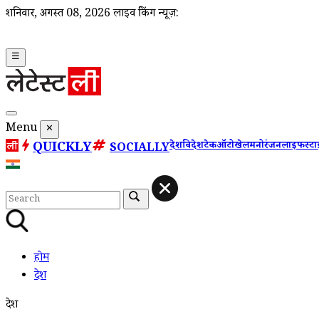
शनिवार, अगस्त 08, 2026
लाइव ब्रेकिंग न्यूज़:
☰
Menu
✕
QUICKLY
देश
विदेश
टेक
ऑटो
खेल
मनोरंजन
लाइफस्ट
SOCIALLY
होम
देश
देश